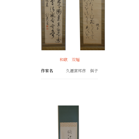
和歌 双幅
作家名
久邇宮邦彦 俱子