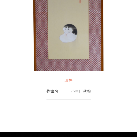
お福
作家名
小早川秋聲