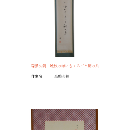
森繫久彌 晩秋の海にさゝるごと鯛の糸
作家名
森繫久彌