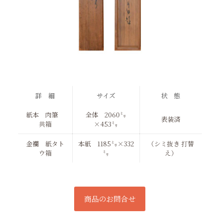
詳 細
サイズ
状 態
紙本 肉筆
全体 2060㍉
表装済
共箱
×453㍉
金襴 紙タト
本紙 1185㍉×332
（シミ抜き 打替
ウ箱
㍉
え）
商品のお問合せ